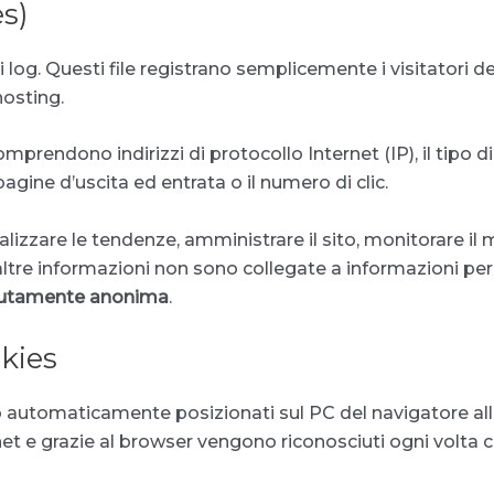
es)
 di log. Questi file registrano semplicemente i visitatori 
hosting.
mprendono indirizzi di protocollo Internet (IP), il tipo d
agine d’uscita ed entrata o il numero di clic.
izzare le tendenze, amministrare il sito, monitorare il 
e altre informazioni non sono collegate a informazioni pe
solutamente anonima
.
okies
no automaticamente posizionati sul PC del navigatore al
t e grazie al browser vengono riconosciuti ogni volta che 